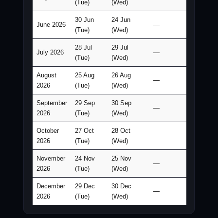
(Tue)
(Wed)
30 Jun
24 Jun
June 2026
—
(Tue)
(Wed)
28 Jul
29 Jul
July 2026
—
(Tue)
(Wed)
August
25 Aug
26 Aug
—
2026
(Tue)
(Wed)
September
29 Sep
30 Sep
—
2026
(Tue)
(Wed)
October
27 Oct
28 Oct
—
2026
(Tue)
(Wed)
November
24 Nov
25 Nov
—
2026
(Tue)
(Wed)
December
29 Dec
30 Dec
—
2026
(Tue)
(Wed)