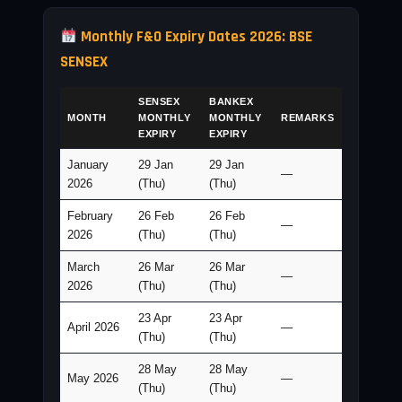
Monthly F&O Expiry Dates 2026: BSE
SENSEX
SENSEX
BANKEX
MONTH
MONTHLY
MONTHLY
REMARKS
EXPIRY
EXPIRY
January
29 Jan
29 Jan
—
2026
(Thu)
(Thu)
February
26 Feb
26 Feb
—
2026
(Thu)
(Thu)
March
26 Mar
26 Mar
—
2026
(Thu)
(Thu)
23 Apr
23 Apr
April 2026
—
(Thu)
(Thu)
28 May
28 May
May 2026
—
(Thu)
(Thu)