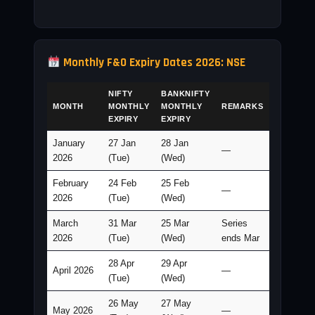
Monthly F&O Expiry Dates 2026: NSE
NIFTY
BANKNIFTY
MONTH
MONTHLY
MONTHLY
REMARKS
EXPIRY
EXPIRY
January
27 Jan
28 Jan
—
2026
(Tue)
(Wed)
February
24 Feb
25 Feb
—
2026
(Tue)
(Wed)
March
31 Mar
25 Mar
Series
2026
(Tue)
(Wed)
ends Mar
28 Apr
29 Apr
April 2026
—
(Tue)
(Wed)
26 May
27 May
May 2026
—