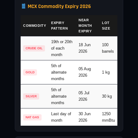
MCX Commodity Expiry 2026
NEAR
EXPIRY
LOT
COMMODITY
MONTH
PATTERN
SIZE
EXPIRY
19th or 20th
18 Jun
100
of each
CRUDE OIL
2026
barrels
month
5th of
05 Aug
alternate
1 kg
GOLD
2026
months
5th of
05 Jul
alternate
30 kg
SILVER
2026
months
Last day of
30 Jun
1250
NAT GAS
month
2026
mmBtu