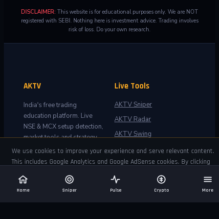
DISCLAIMER:
This website is for educational purposes only. We are NOT
registered with SEBI. Nothing here is investment advice. Trading involves
risk of loss. Do your own research.
AKTV
Live Tools
AKTV Sniper
India's free trading
education platform. Live
AKTV Radar
NSE & MCX setup detection,
AKTV Swing
market tools and strategy
guides for retail traders.
Market Pulse
We use cookies to improve your experience and serve relevant content.
This includes Google Analytics and Google AdSense cookies. By clicking
Setup Performance
About AKTV
Accept you agree to our
Privacy Policy
.
Meet the Founder
Decline
Accept
Home
Sniper
Pulse
Crypto
More
Contact Us